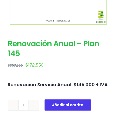
Renovación Anual – Plan
145
El
El
$
172,550
$
357,000
precio
precio
original
actual
Renovación Servicio Anual: $145.000 + IVA
era:
es:
$357,000.
$172,550.
Añadir al carrito
Renovación